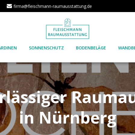
1
firma@fleischmann-raumausstattung.de
ARDINEN
SONNENSCHUTZ
BODENBELÄGE
WANDBE
erlässiger Raumau
in Nürnberg