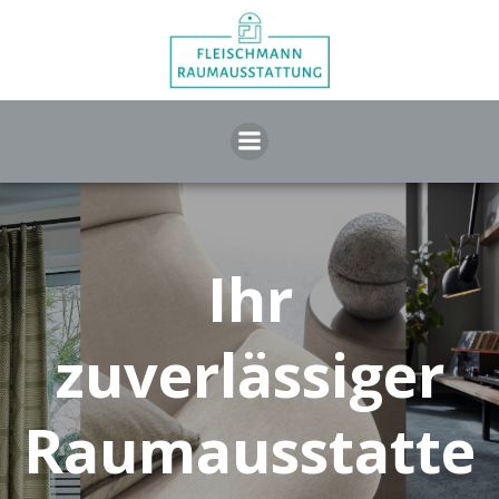
Zum
Inhalt
springen
Ihr
zuverlässiger
Raumausstatte