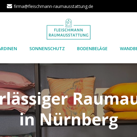
1
firma@fleischmann-raumausstattung.de
ARDINEN
SONNENSCHUTZ
BODENBELÄGE
WANDBE
erlässiger Raumau
in Nürnberg