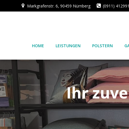
Zum
Markgrafenstr. 6, 90459 Nürnberg
(0911) 41299
Inhalt
springen
HOME
LEISTUNGEN
POLSTERN
G
Ihr zuv